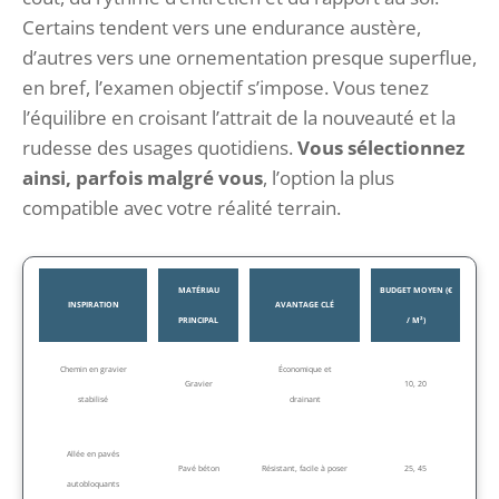
Certains tendent vers une endurance austère,
d’autres vers une ornementation presque superflue,
en bref, l’examen objectif s’impose. Vous tenez
l’équilibre en croisant l’attrait de la nouveauté et la
rudesse des usages quotidiens.
Vous sélectionnez
ainsi, parfois malgré vous
, l’option la plus
compatible avec votre réalité terrain.
MATÉRIAU
BUDGET MOYEN (€
INSPIRATION
AVANTAGE CLÉ
PRINCIPAL
/ M²)
Chemin en gravier
Économique et
Gravier
10, 20
stabilisé
drainant
Allée en pavés
Pavé béton
Résistant, facile à poser
25, 45
autobloquants