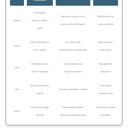
PRINCIPAUX
Économique,
Mauvaise tenue sur forte
Allée piétonne ou
Gravier
drainant, rapide à
pente, entretien fréquent
accès secondaire
poser
Solide, déclinable en
Prix élevé, pose
Allée principale,
Béton
divers aspects
professionnelle recommandée
accès voiture
Esthétique variée,
Coût, sensibilité aux
Allée piétonne,
Pavé
facile à remplacer
mauvaises herbes
décoration
Naturel, chaleureux,
Trait d’union
Bois
Entretien, durabilité variable
original
terrasse, jardin
Décoratif, drainage
Déplacement possible,
Décoration ou allée
Galets
optimal
glissant par temps de pluie
secondaire