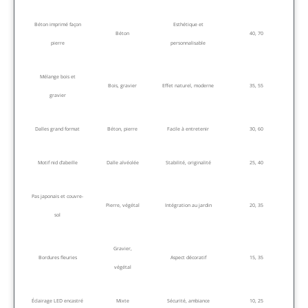
Béton imprimé façon
Esthétique et
Béton
40, 70
pierre
personnalisable
Mélange bois et
Bois, gravier
Effet naturel, moderne
35, 55
gravier
Dalles grand format
Béton, pierre
Facile à entretenir
30, 60
Motif nid d’abeille
Dalle alvéolée
Stabilité, originalité
25, 40
Pas japonais et couvre-
Pierre, végétal
Intégration au jardin
20, 35
sol
Gravier,
Bordures fleuries
Aspect décoratif
15, 35
végétal
Éclairage LED encastré
Mixte
Sécurité, ambiance
10, 25