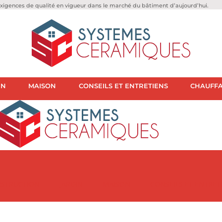
igences de qualité en vigueur dans le marché du bâtiment d’aujourd’hui.
IN
MAISON
CONSEILS ET ENTRETIENS
CHAUFFA
STRUCTION
JARDIN
MAISON
CONSEILS ET ENTRET