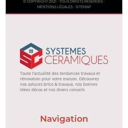
© COPYRIGHT 2021 - TOUS DROITS RÉSERVÉS -
MENTIONS LÉGALES
-
SITEMAP
Toute l'actualité des tendances travaux et
rénovation pour votre maison. Découvrez
nos astuces brico & travaux, nos bonnes
idées décos et nos divers conseils
Navigation